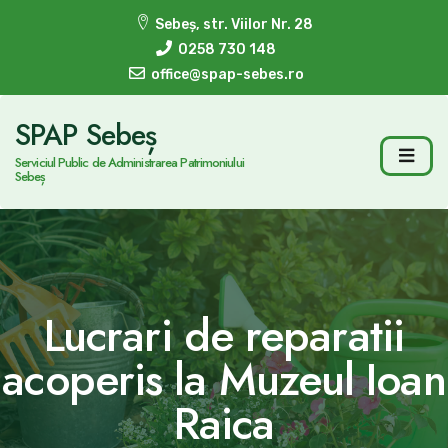
Sebeș, str. Viilor Nr. 28
0258 730 148
office@spap-sebes.ro
SPAP Sebeș
Serviciul Public de Administrarea Patrimoniului
Sebeș
Lucrari de reparatii
acoperis la Muzeul Ioan
Raica