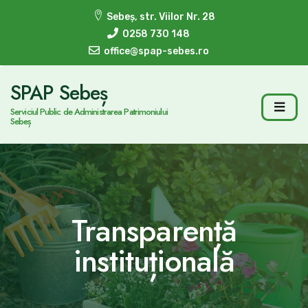
Sebeș, str. Viilor Nr. 28
0258 730 148
office@spap-sebes.ro
SPAP Sebeș
Serviciul Public de Administrarea Patrimoniului
Sebeș
Transparență
instituțională