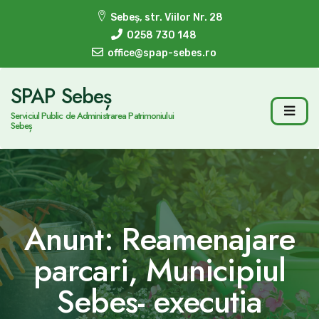
Sebeș, str. Viilor Nr. 28
0258 730 148
office@spap-sebes.ro
SPAP Sebeș
Serviciul Public de Administrarea Patrimoniului
Sebeș
Anunt: Reamenajare
parcari, Municipiul
Sebes- executia