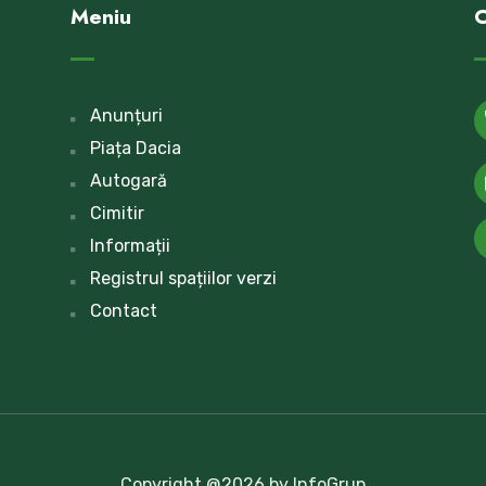
Meniu
C
Anunțuri
Piața Dacia
Autogară
Cimitir
Informații
Registrul spațiilor verzi
Contact
Copyright @2026 by InfoGrup