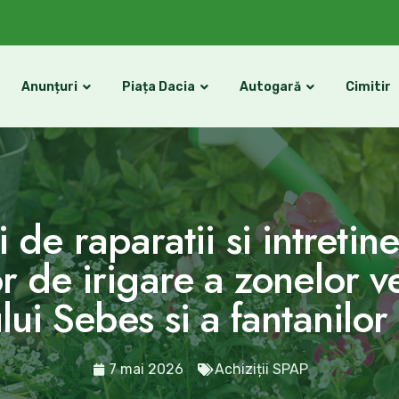
Anunțuri
Piața Dacia
Autogară
Cimitir
i de raparatii si intretin
 de irigare a zonelor v
ui Sebes si a fantanilor
7 mai 2026
Achiziții SPAP