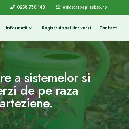
0258 730 148
office@spap-sebes.ro
Informații
Registrul spațiilor verzi
Contact
ere a sistemelor si
erzi de pe raza
 arteziene.