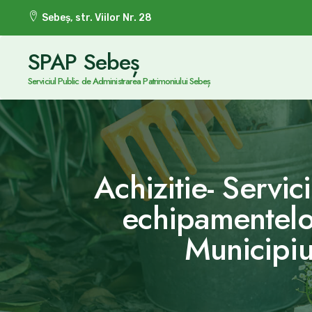
Sebeș, str. Viilor Nr. 28
SPAP Sebeș
Serviciul Public de Administrarea Patrimoniului Sebeș
Achizitie- Servici
echipamentelor
Municipiul