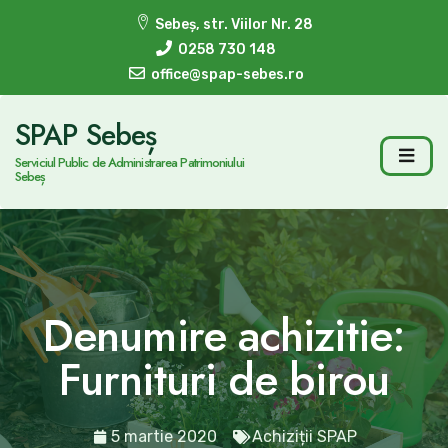
Sebeș, str. Viilor Nr. 28
0258 730 148
office@spap-sebes.ro
SPAP Sebeș
Serviciul Public de Administrarea Patrimoniului
Sebeș
Denumire achizitie:
Furnituri de birou
5 martie 2020
Achiziții SPAP