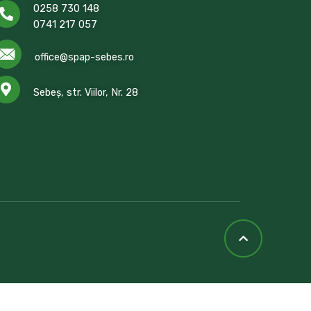
0258 730 148
0741 217 057
office@spap-sebes.ro
Sebeș, str. Viilor, Nr. 28