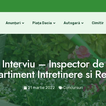
Anunțuri
Piața Dacia
Autogară
Cimitir
Interviu – Inspector de 
timent Intretinere si Re
21 martie 2022
Concursuri