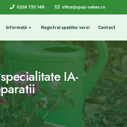
0258 730 148
office@spap-sebes.ro
Informații
Registrul spațiilor verzi
Contact
specialitate IA-
paratii