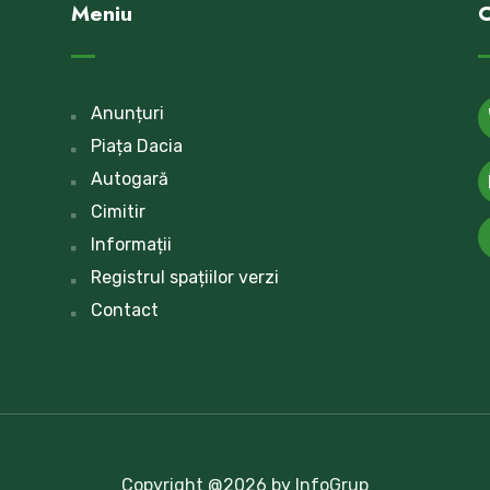
Meniu
C
Anunțuri
Piața Dacia
Autogară
Cimitir
Informații
Registrul spațiilor verzi
Contact
Copyright @2026 by InfoGrup