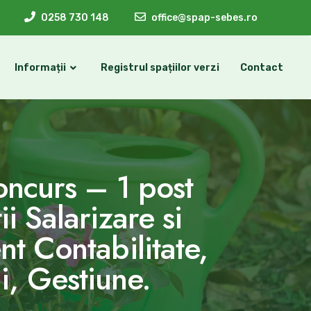
0258 730 148
office@spap-sebes.ro
Informații
Registrul spațiilor verzi
Contact
oncurs – 1 post
ii Salarizare si
nt Contabilitate,
ii, Gestiune.