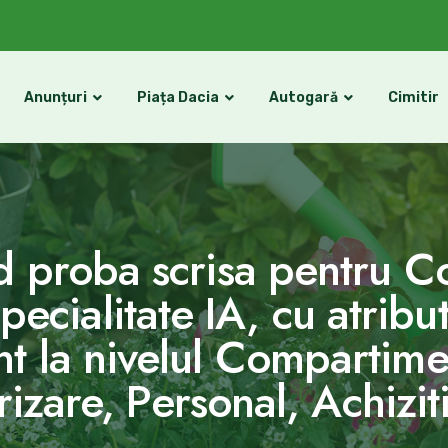
Anunțuri
Piața Dacia
Autogară
Cimitir
nd proba scrisa pentru C
ecialitate IA, cu atribut
nt la nivelul Compartime
izare, Personal, Achizit