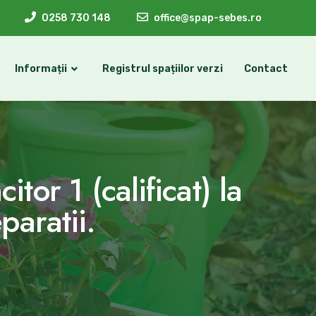
0258 730 148
office@spap-sebes.ro
Informații
Registrul spațiilor verzi
Contact
or 1 (calificat) la
paratii.