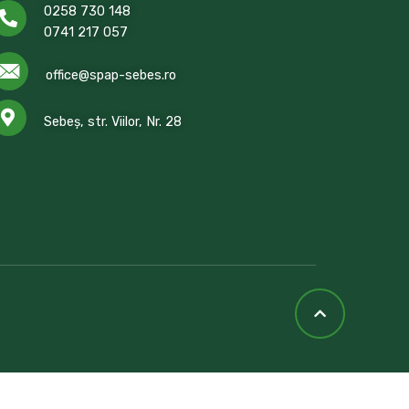
0258 730 148
0741 217 057
office@spap-sebes.ro
Sebeș, str. Viilor, Nr. 28