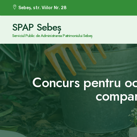
Sebeș, str. Viilor Nr. 28
SPAP Sebeș
Serviciul Public de Administrarea Patrimoniului Sebeș
Concurs pentru ocu
compart