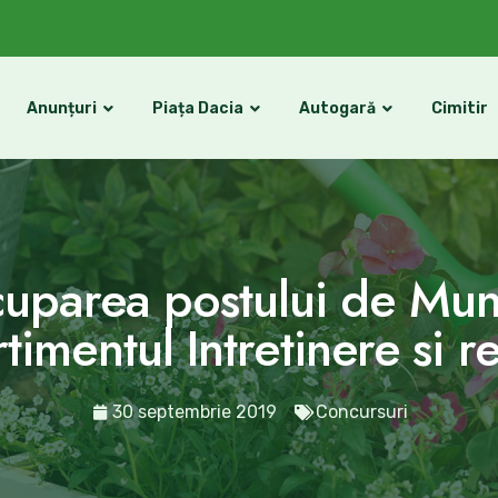
Anunțuri
Piața Dacia
Autogară
Cimitir
parea postului de Muncit
imentul Intretinere si re
30 septembrie 2019
Concursuri