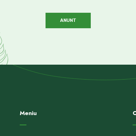
ANUNT
Meniu
C