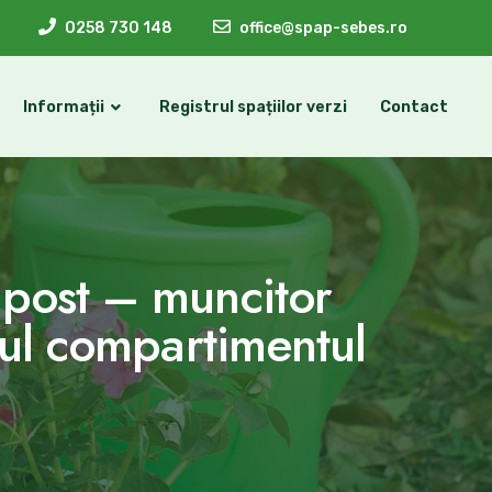
0258 730 148
office@spap-sebes.ro
Informații
Registrul spațiilor verzi
Contact
post – muncitor
lul compartimentul