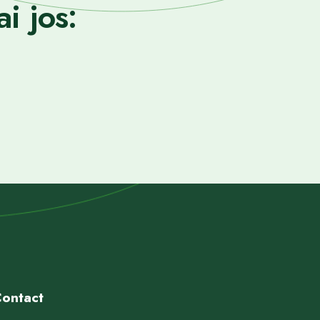
i jos:
ontact