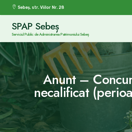
Sebeș, str. Viilor Nr. 28
SPAP Sebeș
Serviciul Public de Administrarea Patrimoniului Sebeș
Anunt – Concur
necalificat (peri