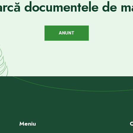
rcă documentele de ma
ANUNT
Meniu
C