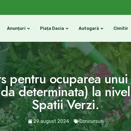
Anunțuri
Piața Dacia
Autogară
Cimitir
s pentru ocuparea unui 
oada determinata) la nive
Spatii Verzi.
29 august 2024
Concursuri