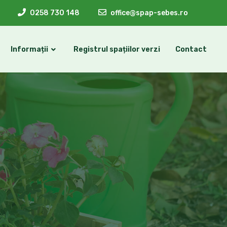
0258 730 148
office@spap-sebes.ro
Informații
Registrul spațiilor verzi
Contact