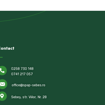
ontact
0258 730 148
0741 217 057
office@spap-sebes.ro
Sebeș, str. Viilor, Nr. 28