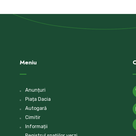
Meniu
C
Anunțuri
Piața Dacia
Autogară
Cimitir
Informații
Registrul spațiilor verzi