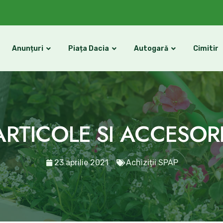
Anunțuri
Piața Dacia
Autogară
Cimitir
RTICOLE SI ACCESORI
23 aprilie 2021
Achiziții SPAP