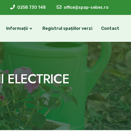
0258 730 148
office@spap-sebes.ro
Informații
Registrul spațiilor verzi
Contact
I ELECTRICE