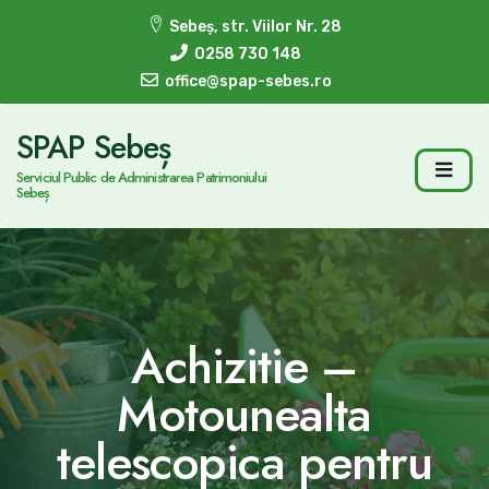
Sebeș, str. Viilor Nr. 28
0258 730 148
office@spap-sebes.ro
SPAP Sebeș
Serviciul Public de Administrarea Patrimoniului
Sebeș
Achizitie –
Motounealta
telescopica pentru