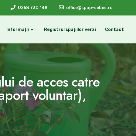
0258 730 148
office@spap-sebes.ro
Informații
Registrul spațiilor verzi
Contact
lui de acces catre
port voluntar),