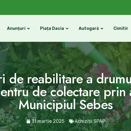
Anunțuri
Piața Dacia
Autogară
Cimitir
ri de reabilitare a drumu
ntru de colectare prin a
Municipiul Sebes
31 martie 2025
Achiziții SPAP