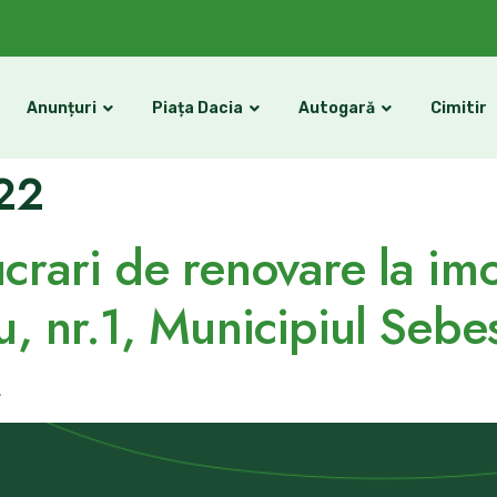
Anunțuri
Piața Dacia
Autogară
Cimitir
022
crari de renovare la imob
u, nr.1, Municipiul Sebe
.