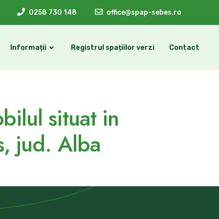
0258 730 148
office@spap-sebes.ro
Informații
Registrul spațiilor verzi
Contact
ilul situat in
s, jud. Alba