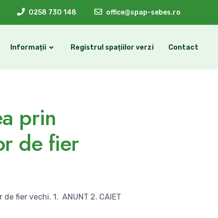
0258 730 148
office@spap-sebes.ro
Informații
Registrul spațiilor verzi
Contact
ea prin
or de fier
or de fier vechi. 1. ANUNT 2. CAIET