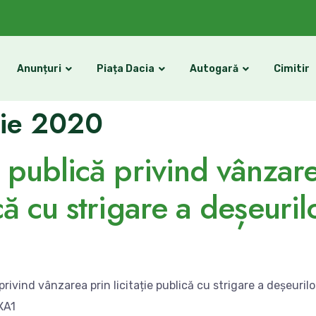
Anunțuri
Piața Dacia
Autogară
Cimitir
ie 2020
e publică privind vânzar
ică cu strigare a deșeuril
rivind vânzarea prin licitație publică cu strigare a deșeuril
XA1