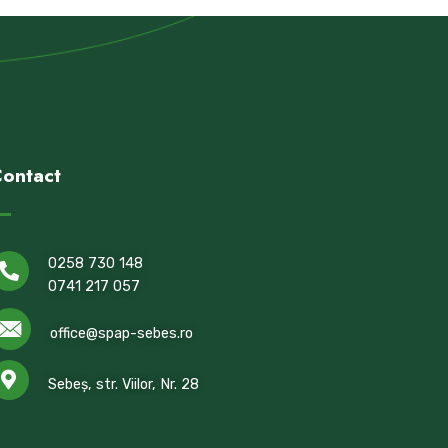
ontact
0258 730 148
0741 217 057
office@spap-sebes.ro
Sebeș, str. Viilor, Nr. 28